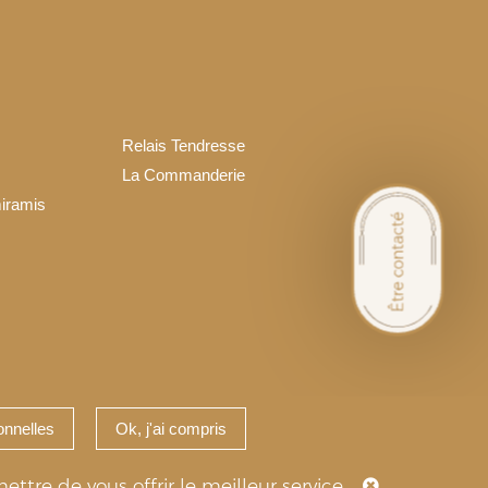
Relais Tendresse
La Commanderie
iramis
nnelles
Ok, j'ai compris
ommation
ttre de vous offrir le meilleur service.