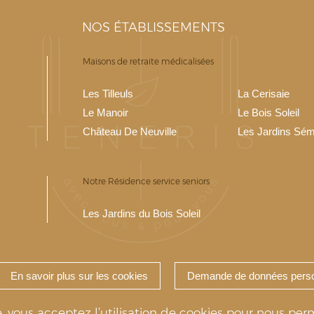
NOS ÉTABLISSEMENTS
Maisons de retraite médicalisées
Les Tilleuls
La Cerisaie
Le Manoir
Le Bois Soleil
Château De Neuville
Les Jardins Sém
Notre Résidence service seniors
Les Jardins du Bois Soleil
En savoir plus sur les cookies
Demande de données perso
eris 2020-2026 © TENERIS - Réalisation & hébergement par :
e de confidentialité
Mentions légales
Médiateur à la cons
, vous acceptez l’utilisation de cookies pour nous perme