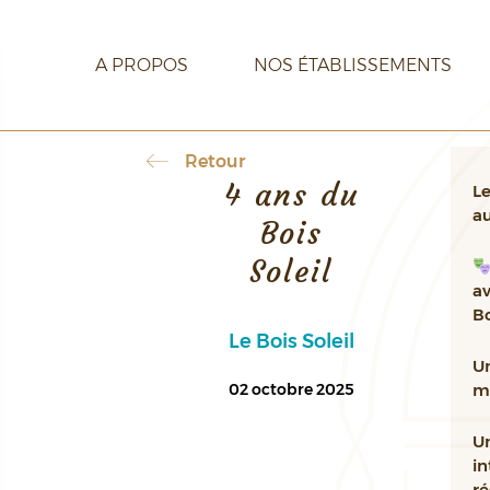
A PROPOS
NOS ÉTABLISSEMENTS
Retour
4 ans du
Le
au
CARRIÈRE
CONTACT
Bois
Soleil
av
Bo
Le Bois Soleil
Un
02 octobre 2025
mu
U
in
ré