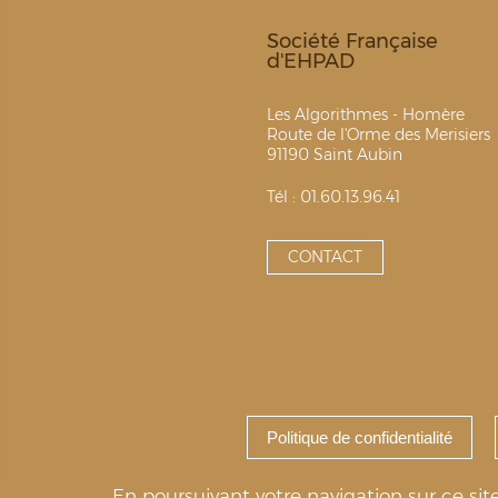
Société Française
d'EHPAD
Les Algorithmes - Homère
Route de l'Orme des Merisiers
91190 Saint Aubin
Tél : 01.60.13.96.41
CONTACT
Politique de confidentialité
Copyright Ten
Politiqu
En poursuivant votre navigation sur ce site