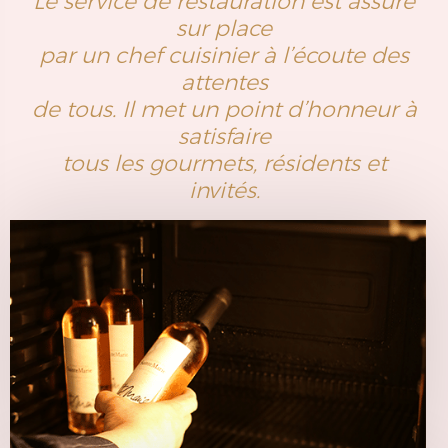
Le service de restauration est assuré
sur place
par un chef cuisinier à l’écoute des
attentes
de tous. Il met un point d’honneur à
satisfaire
tous les gourmets, résidents et
invités.