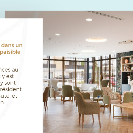
s dans un
paisible
nces au
 y est
y sont
résident
uté, et
in.