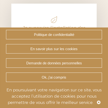
Je supervise l’installation des
nouveaux matériels, et
Politique de confidentialité
organise les formations
nécessaires à leur bonne
utilisation.
En savoir plus sur les cookies
Cédric, Responsable Services généraux &
Restauration
Demande de données personnelles
Ok, j'ai compris
En poursuivant votre navigation sur ce site, vous
acceptez l’utilisation de cookies pour nous
permettre de vous offrir le meilleur service.