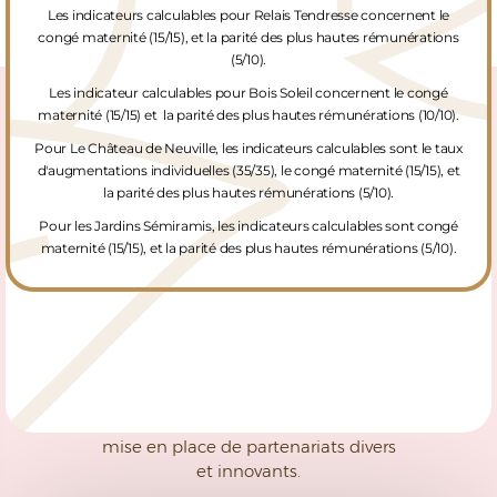
Les indicateurs calculables pour Relais Tendresse concernent le
congé maternité (15/15), et la parité des plus hautes rémunérations
(5/10).
Les indicateur calculables pour Bois Soleil concernent le congé
Vie sociale
maternité (15/15) et la parité des plus hautes rémunérations (10/10).
Pour Le Château de Neuville, les indicateurs calculables sont le taux
d'augmentations individuelles (35/35), le congé maternité (15/15), et
Le responsable Vie Sociale élabore et
la parité des plus hautes rémunérations (5/10).
coordonne la mise en place des
projets d’animation au sein de la
Pour les Jardins Sémiramis, les indicateurs calculables sont congé
maternité (15/15), et la parité des plus hautes rémunérations (5/10).
résidence.
Il développe, organise et conduit des
projets visant à l’épanouissement, la
socialisation et l’autonomie des
résidents de l’établissement.
Il est garant de l’animation de la vie
sociale de la résidence, et de son
ouverture vers l’extérieur grâce à la
mise en place de partenariats divers
et innovants.