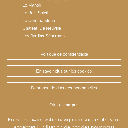
Le Manoir
Le Bois Soleil
La Commanderie
Château De Neuville
Les Jardins Sémiramis
Politique de confidentialité
Notre Résidence service seniors
Les Jardins du Bois Soleil
En savoir plus sur les cookies
Demande de données personnelles
Copyright Teneris 2020-2026 © TENERIS -
Ok, j'ai compris
Réalisation & hébergement par :
En poursuivant votre navigation sur ce site, vous
Politique de confidentialité
acceptez l’utilisation de cookies pour nous
Mentions légales