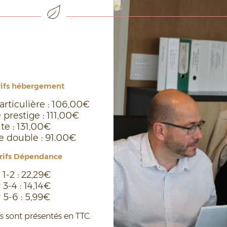
rifs hébergement
ticulière : 106,00€
prestige : 111,00€
te : 131,00€
 double : 91.00€
arifs Dépendance
 1-2 : 22,29€
 3-4 : 14,14€
 5-6 : 5,99€
fs sont présentés en TTC.