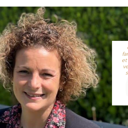
fa
et
v