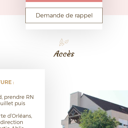
Demande de rappel
Accès
URE :
d, prendre RN
illet puis
rte d’Orléans,
 direction