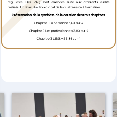
régulières. Des PAQ sont élaborés suite aux différents audits
Informations pratiques
réalisés. Un Plan d'action global de la qualité reste à formaliser.
Présentation de la synthèse de la cotation des trois chapitres.
Chapitre 1 La personne 3,60 sur 4
Chapitre 2 Les professionnels 3,80 sur 4
Chapitre 3 L'ESSMS 3,86 sur 4
Ses actualités