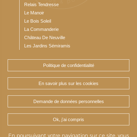
Relais Tendresse
Le Manoir
Le Bois Soleil
La Commanderie
Château De Neuville
Les Jardins Sémiramis
Politique de confidentialité
Notre Résidence service seniors
Les Jardins du Bois Soleil
En savoir plus sur les cookies
Demande de données personnelles
Copyright Teneris 2020-2026 © TENERIS -
Ok, j'ai compris
Réalisation & hébergement par :
En poursuivant votre navigation sur ce site, vous