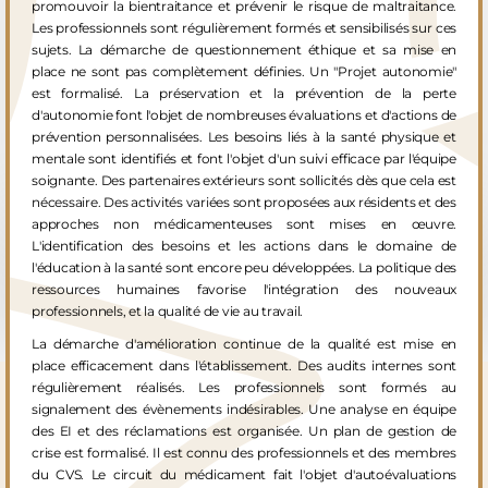
promouvoir la bientraitance et prévenir le risque de maltraitance.
Les professionnels sont régulièrement formés et sensibilisés sur ces
sujets. La démarche de questionnement éthique et sa mise en
place ne sont pas complètement définies. Un "Projet autonomie"
est formalisé. La préservation et la prévention de la perte
d'autonomie font l'objet de nombreuses évaluations et d'actions de
prévention personnalisées. Les besoins liés à la santé physique et
mentale sont identifiés et font l'objet d'un suivi efficace par l'équipe
soignante. Des partenaires extérieurs sont sollicités dès que cela est
nécessaire. Des activités variées sont proposées aux résidents et des
approches non médicamenteuses sont mises en œuvre.
L'identification des besoins et les actions dans le domaine de
Nous garantissons la qualité de service
l'éducation à la santé sont encore peu développées. La politique des
ressources humaines favorise l'intégration des nouveaux
d’une équipe professionnelle pour le bien-
professionnels, et la qualité de vie au travail.
être de tous nos résidents.
La démarche d'amélioration continue de la qualité est mise en
place efficacement dans l'établissement. Des audits internes sont
régulièrement réalisés. Les professionnels sont formés au
signalement des évènements indésirables. Une analyse en équipe
Découvrir ses services
des EI et des réclamations est organisée. Un plan de gestion de
crise est formalisé. Il est connu des professionnels et des membres
du CVS. Le circuit du médicament fait l'objet d'autoévaluations