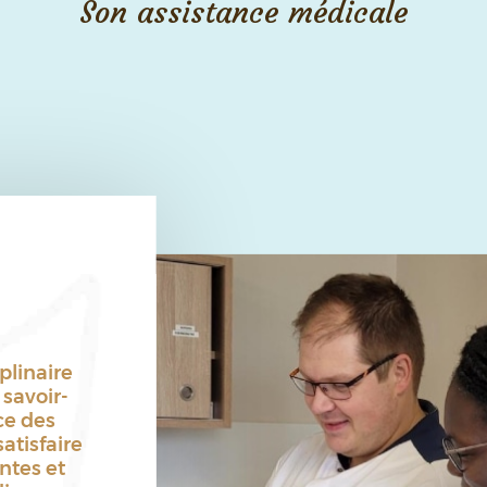
Son assistance médicale
plinaire
 savoir-
ice des
atisfaire
ntes et