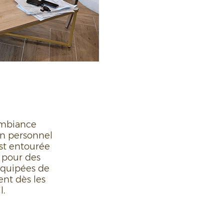
ambiance
on personnel
est entourée
l pour des
équipées de
ent dès les
l.