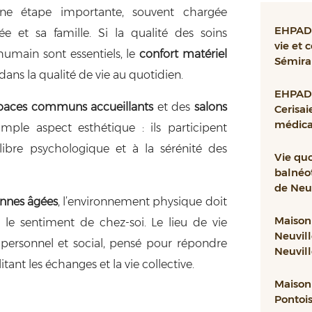
ne étape importante, souvent chargée
EHPAD 
e et sa famille. Si la qualité des soins
vie et 
main sont essentiels, le
confort matériel
Sémira
 dans la qualité de vie au quotidien.
EHPAD 
paces communs accueillants
et des
salons
Cerisai
médical
ple aspect esthétique : ils participent
ilibre psychologique et à la sérénité des
Vie qu
balnéo
de Neuv
onnes âgées
, l’environnement physique doit
Maison 
et le sentiment de chez-soi. Le lieu de vie
Neuvill
 personnel et social, pensé pour répondre
Neuvil
itant les échanges et la vie collective.
Maison 
Pontoise