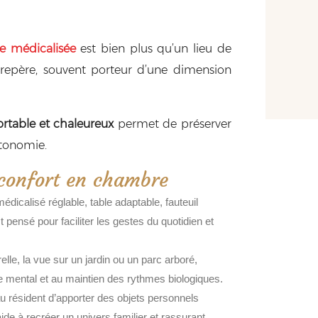
e médicalisée
est bien plus qu’un lieu de
n repère, souvent porteur d’une dimension
rtable et chaleureux
permet de préserver
utonomie.
 confort en chambre
 médicalisé réglable, table adaptable, fauteuil
 pensé pour faciliter les gestes du quotidien et
relle, la vue sur un jardin ou un parc arboré,
tre mental et au maintien des rythmes biologiques.
u résident d’apporter des objets personnels
ide à recréer un univers familier et rassurant.