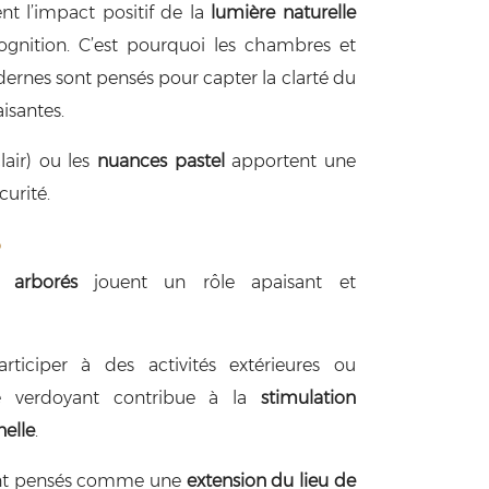
 l’impact positif de la
lumière naturelle
ognition. C’est pourquoi les chambres et
ernes sont pensés pour capter la clarté du
aisantes.
clair) ou les
nuances pastel
apportent une
curité.
e
s arborés
jouent un rôle apaisant et
articiper à des activités extérieures ou
re verdoyant contribue à la
stimulation
nelle
.
vent pensés comme une
extension du lieu de