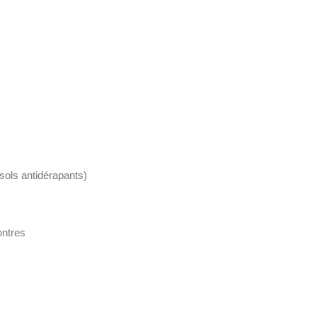
sols antidérapants)
ontres