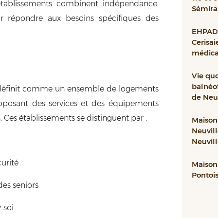
établissements combinent indépendance,
Sémira
ur répondre aux besoins spécifiques des
EHPAD 
Cerisai
médical
Vie qu
balnéo
définit comme un ensemble de logements
de Neuv
oposant des services et des équipements
. Ces établissements se distinguent par :
Maison 
Neuvill
Neuvil
curité
Maison 
Pontoise
des seniors
 soi