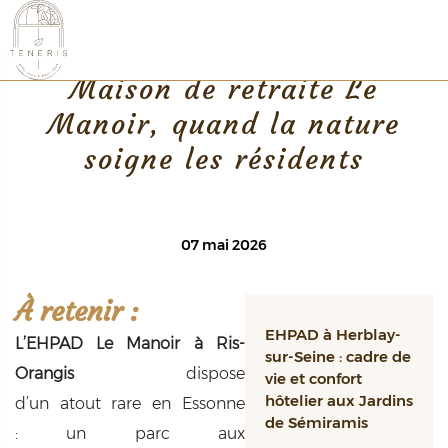
Retour
Maison de retraite Le
Manoir, quand la nature
soigne les résidents
07 mai 2026
À
retenir
:
EHPAD à Herblay-
L’EHPAD Le Manoir à Ris-
sur-Seine : cadre de
Orangis
dispose
vie et confort
hôtelier aux Jardins
d’un
atout
rare
en
Essonne
de Sémiramis
:
un parc aux