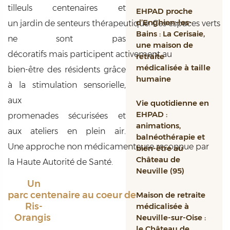
tilleuls
centenaires
et
EHPAD proche
d’Enghien-les-
un
jardin
de
senteurs
thérapeutique
.
Ces
espaces
verts
Bains : La Cerisaie,
ne
sont
pas
une maison de
décoratifs
mais
participent
activement
au
retraite
médicalisée à taille
bien-
être
des
résidents
grâce
humaine
à la stimulation
sensorielle
,
aux
Vie quotidienne en
EHPAD :
promenades
sécurisées
et
animations,
aux ateliers
en
plein air.
balnéothérapie et
Une
approche
non
médicamenteuse
reconnue
par
bien-être au
Château de
la Haute Autorité de Santé.
Neuville (95)
Un
parc centenaire au coeur de
Maison de retraite
Ris-
médicalisée à
Orangis
Neuville-sur-Oise :
le Château de