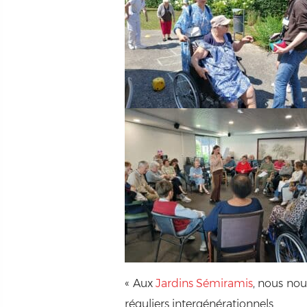
« Aux
Jardins Sémiramis
, nous no
réguliers intergénérationnels.