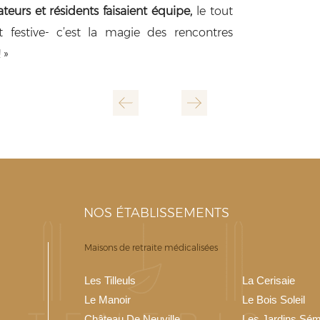
teurs et résidents faisaient équipe,
le tout
festive- c’est la magie des rencontres
 »
NOS ÉTABLISSEMENTS
Maisons de retraite médicalisées
Les Tilleuls
La Cerisaie
Le Manoir
Le Bois Soleil
Château De Neuville
Les Jardins Sém