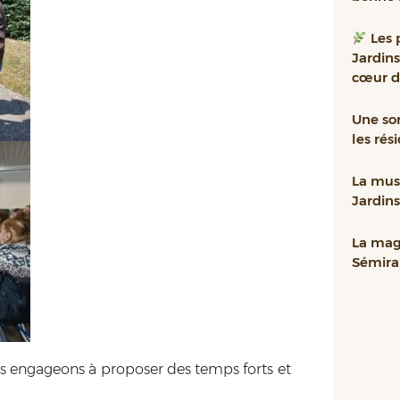
Les 
Jardin
cœur d
Une sor
les rés
La mus
Jardin
La mag
Sémira
us engageons à proposer des temps forts et