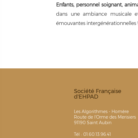
Enfants, personnel soignant, anima
dans une ambiance musicale et 
émouvantes intergénérationnelles !
Société Française
d'EHPAD
Les Algorithmes - Homère
Route de l'Orme des Merisiers
91190 Saint Aubin
Tél : 01.60.13.96.41