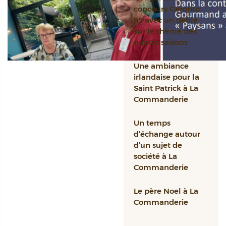
concours Géronto
95 avec un défilé
sur le thème des
quatre saisons
Une ambiance
irlandaise pour la
Saint Patrick à La
Commanderie
Un temps
d’échange autour
d’un sujet de
société à La
Commanderie
Le père Noel à La
Commanderie