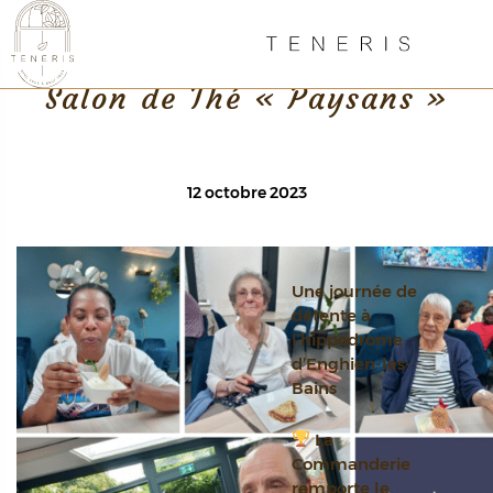
Retour
Salon de Thé « Paysans »
12 octobre 2023
Une journée de
détente à
l’hippodrome
d’Enghien-les-
Bains
La
Commanderie
remporte le