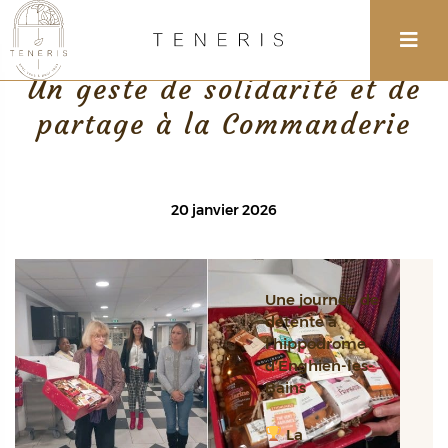
Retour
Un geste de solidarité et de
partage à la Commanderie
20 janvier 2026
Une journée de
détente à
l’hippodrome
d’Enghien-les-
Bains
La